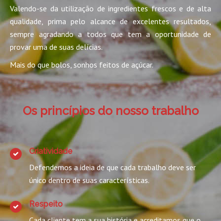
Valendo-se da utilização de ingredientes frescos e de alta
qualidade, prima pelo alcance de excelentes resultados,
sempre agradando a todos que tem a oportunidade de
provar uma de suas delícias.
Mais do que bolos, sonhos feitos de açúcar.
Os princípios do nosso trabalho
Criatividade
Defendemos a ideia de que cada trabalho deve ser
único dentro de suas características.
Respeito
Cada cliente tem a sua história e acreditamos que o