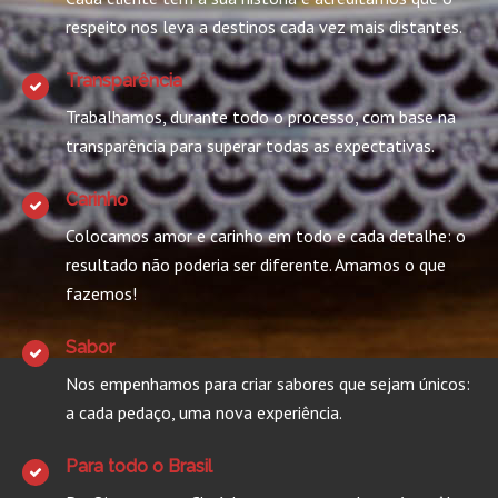
respeito nos leva a destinos cada vez mais distantes.
Transparência
Trabalhamos, durante todo o processo, com base na
transparência para superar todas as expectativas.
Carinho
Colocamos amor e carinho em todo e cada detalhe: o
resultado não poderia ser diferente. Amamos o que
fazemos!
Sabor
Nos empenhamos para criar sabores que sejam únicos:
a cada pedaço, uma nova experiência.
Para todo o Brasil